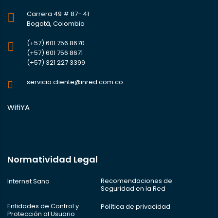
Carrera 49 # 87- 41
Bogotá, Colombia
(+57) 601 756 8670
(+57) 601 756 8671
(+57) 321 227 3399
servicio.cliente@inred.com.co
WifiYA
Normatividad Legal
Recomendaciones de
Internet Sano
Seguridad en la Red
Entidades de Control y
Política de privacidad
Protección al Usuario